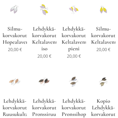
Silmu-
Lehdykkä-
Lehdykkä-
Silmu-
korvakorut
korvakorut
korvakorut
korvakorut
Hopealaventeli
Keltalaventeli
Keltalaventeli
Keltalavente
iso
pieni
20,00
€
20,00
€
20,00
€
20,00
€
Lehdykkä-
Lehdykkä-
Lehdykkä-
Kopio
korvakorut
korvakorut
korvakorut
Lehdykkä-
Ruusukultahopea
Pronssiruusukulta
Pronssihopea
korvakorut