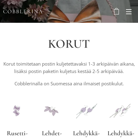
COBBLERINA
KORUT
Korut toimitetaan postin kuljetettavaksi 1-3 arkipäivän aikana,
lisäksi postin paketin kuljetus kestää 2-5 arkipäivää.
Cobblerinalla on Suomessa aina ilmaiset postikulut.
Rusetti-
Lehdet-
Lehdykkä-
Lehdykkä-