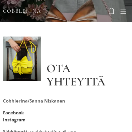
COBBLERINA
OTA
YHTEYTTÄ
Cobblerina/Sanna Niskanen
Facebook
Instagram
Sähköposti:
cobblerina@gmail.com