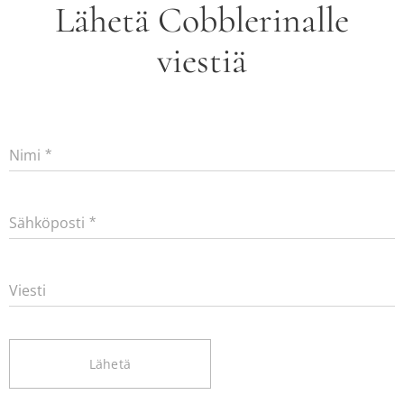
Lähetä Cobblerinalle
viestiä
Nimi
Sähköposti
Viesti
Lähetä