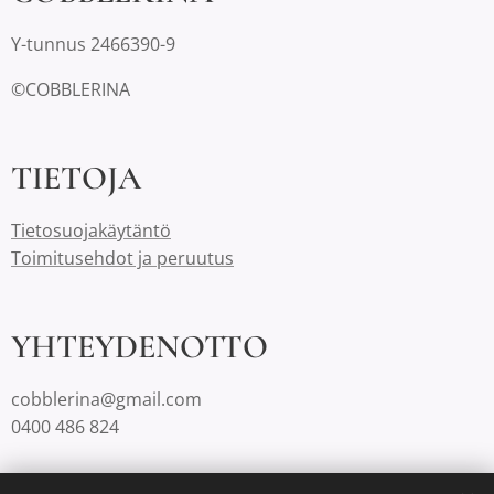
Y-tunnus 2466390-9
©COBBLERINA
TIETOJA
Tietosuojakäytäntö
Toimitusehdot ja peruutus
YHTEYDENOTTO
cobblerina@gmail.com
0400 486 824
Cobblerinalla on Suomessa aina ilmaiset toimituskulut.