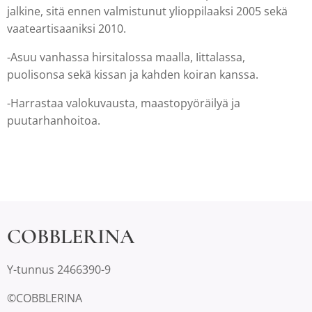
jalkine, sitä ennen valmistunut ylioppilaaksi 2005 sekä
vaateartisaaniksi 2010.
​-Asuu vanhassa hirsitalossa maalla, Iittalassa,
puolisonsa sekä kissan ja kahden koiran kanssa.
​-Harrastaa valokuvausta, maastopyöräilyä ja
puutarhanhoitoa.
COBBLERINA
Y-tunnus 2466390-9
©COBBLERINA