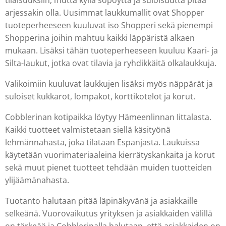
tilaisuuksiin, mutta kyllä söpöyttä ja suloisuutta pitää
arjessakin olla. Uusimmat laukkumallit ovat Shopper
tuoteperheeseen kuuluvat iso Shopperi sekä pienempi
Shopperina joihin mahtuu kaikki läppäristä alkaen
mukaan. Lisäksi tähän tuoteperheeseen kuuluu Kaari- ja
Silta-laukut, jotka ovat tilavia ja ryhdikkäitä olkalaukkuja.
Valikoimiin kuuluvat laukkujen lisäksi myös näppärät ja
suloiset kukkarot, lompakot, korttikotelot ja korut.
Cobblerinan kotipaikka löytyy Hämeenlinnan Iittalasta.
Kaikki tuotteet valmistetaan siellä käsityönä
lehmännahasta, joka tilataan Espanjasta. Laukuissa
käytetään vuorimateriaaleina kierrätyskankaita ja korut
sekä muut pienet tuotteet tehdään muiden tuotteiden
ylijäämänahasta.
Tuotanto halutaan pitää läpinäkyvänä ja asiakkaille
selkeänä. Vuorovaikutus yrityksen ja asiakkaiden välillä