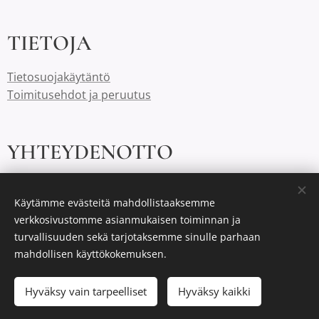
TIETOJA
Tietosuojakäytäntö
Toimitusehdot ja peruutus
YHTEYDENOTTO
cobblerina@gmail.com
0400 486 824
Käytämme evästeitä mahdollistaaksemme
verkkosivustomme asianmukaisen toiminnan ja
turvallisuuden sekä tarjotaksemme sinulle parhaan
Cobblerinalla on Suomessa aina ilmaiset toimituskulut.
mahdollisen käyttökokemuksen.
Hyväksy vain tarpeelliset
Hyväksy kaikki
Luotu
Webnodella
Evästeet