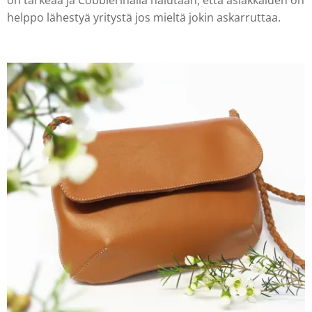
on tärkeää ja Cobblerinalla halutaan, että asiakkaiden on
helppo lähestyä yritystä jos mieltä jokin askarruttaa.