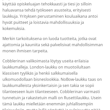
käyttää opiskeluajan tehokkaasti ja tiesi jo silloin
haluavansa tehdä työkseen asusteita, erityisesti
laukkuja. Yrityksen perustaminen kouluaikana antoi
hyvät puitteet ja loistavia mahdollisuuksia ja
kokemuksia.
Merkin tarkoituksena on luoda tuotteita, jotka ovat
ajattomia ja kauniita sekä palvelisivat mahdollisimman
monen ihmisen tarpeita.
Cobblerinan valikoimasta löytyy useita erilaisia
laukkumalleja. London-laukku on muotoilultaan
klassisen tyylikäs ja henkii salkkumaisella
ulkomuodollaan bisneslookkia. NoBow-laukku taas on
laukkumalleista yksinkertaisin ja sen takia se sopii
tilanteeseen kuin tilanteeseen. Cobblerinan varmasti
tunnetuin ja rakastetuin malli on Rusettilaukku. Usein
tämä laukku mielletään enemmän juhlallisempiin