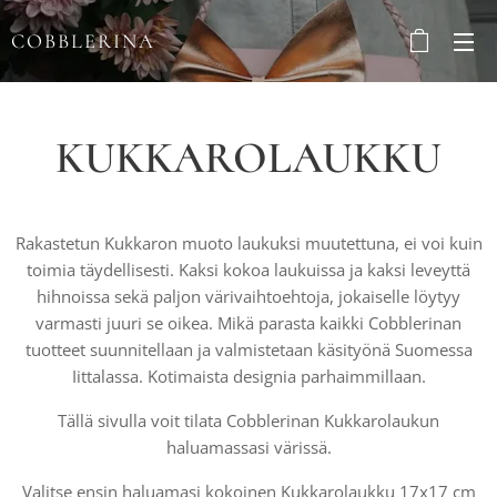
COBBLERINA
KUKKAROLAUKKU
Rakastetun Kukkaron muoto laukuksi muutettuna, ei voi kuin
toimia täydellisesti. Kaksi kokoa laukuissa ja kaksi leveyttä
hihnoissa sekä paljon värivaihtoehtoja, jokaiselle löytyy
varmasti juuri se oikea. Mikä parasta kaikki Cobblerinan
tuotteet suunnitellaan ja valmistetaan käsityönä Suomessa
Iittalassa. Kotimaista designia parhaimmillaan.
Tällä sivulla voit tilata Cobblerinan Kukkarolaukun
haluamassasi värissä.
Valitse ensin haluamasi kokoinen Kukkarolaukku 17x17 cm