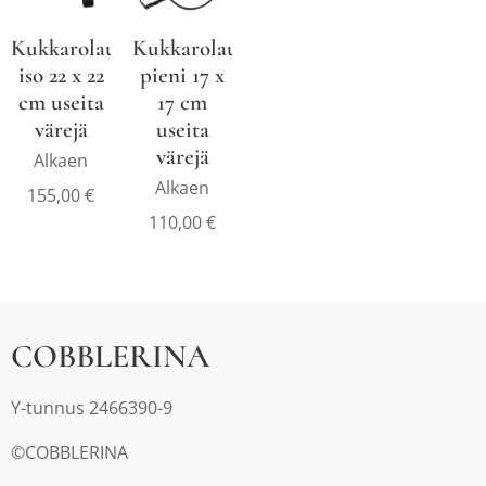
Kukkarolaukku
Kukkarolaukku
iso 22 x 22
pieni 17 x
cm useita
17 cm
värejä
useita
värejä
Alkaen
Alkaen
155,00
€
110,00
€
COBBLERINA
Y-tunnus 2466390-9
©COBBLERINA