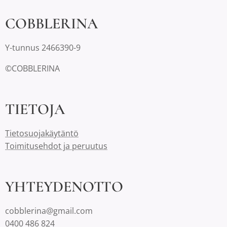
COBBLERINA
Y-tunnus 2466390-9
©COBBLERINA
TIETOJA
Tietosuojakäytäntö
Toimitusehdot ja peruutus
YHTEYDENOTTO
cobblerina@gmail.com
0400 486 824