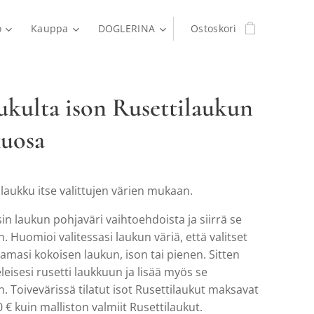
o
Kauppa
DOGLERINA
Ostoskori
kulta ison Rusettilaukun
kuosa
ilaukku itse valittujen värien mukaan.
sin laukun pohjaväri vaihtoehdoista ja siirrä se
n. Huomioi valitessasi laukun väriä, että valitset
masi kokoisen laukun, ison tai pienen. Sitten
eleisesi rusetti laukkuun ja lisää myös se
n. Toivevärissä tilatut isot Rusettilaukut maksavat
€ kuin malliston valmiit Rusettilaukut.