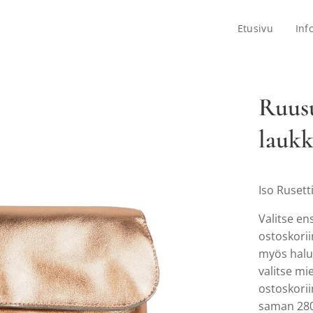
Etusivu
Inf
Ruusu
lauk
Iso Rusett
Valitse en
ostoskorii
myös halua
valitse mi
ostoskorii
saman 280 