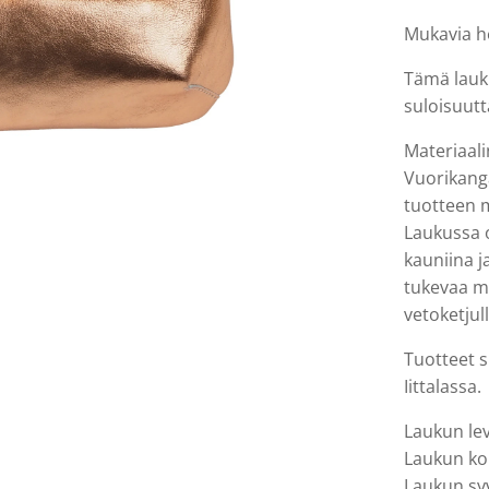
Mukavia he
Tämä laukk
suloisuutt
Materiaal
Vuorikanga
tuotteen m
Laukussa 
kauniina j
tukevaa m
vetoketjul
Tuotteet 
Iittalassa.
Laukun le
Laukun ko
Laukun sy