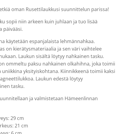
tkiä oman Rusettilaukkusi suunnittelun parissa!
u sopii niin arkeen kuin juhlaan ja tuo lisää
a päivääsi.
ina käytetään espanjalaista lehmännahkaa.
s on kierätysmateriaalia ja sen väri vaihtelee
ukaan. Laukun sisältä löytyy nahkainen tasku.
on ommeltu paksu nahkainen olkahihna, joka toimii
a uniikkina yksityiskohtana. Kiinnikkeenä toimii kaksi
agneettilukkoa. Laukun edestä löytyy
linen tasku.
suunnitellaan ja valmistetaan Hämeenlinnan
veys: 29 cm
rkeus: 21 cm
vyys: 6 cm