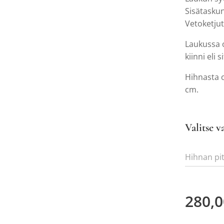
Sisätasku
Vetoketju
Laukussa 
kiinni eli s
Hihnasta o
cm.
Valitse v
Hihnan pi
280,0