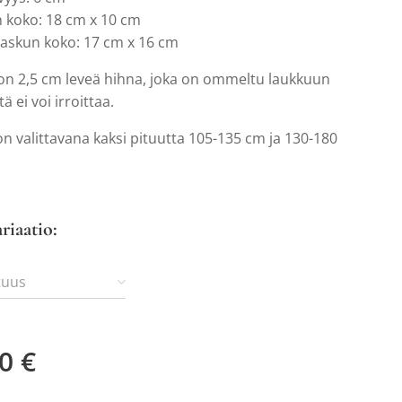
n koko: 18 cm x 10 cm
taskun koko: 17 cm x 16 cm
on 2,5 cm leveä hihna, joka on ommeltu laukkuun
itä ei voi irroittaa.
n valittavana kaksi pituutta 105-135 cm ja 130-180
ariaatio:
tuus
0
€