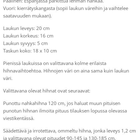
Päälinen: Espanjassa parkittua lehmän nahkaa.
Vuori: kierrätyskangasta (sopii laukun väreihin ja vaihtelee
saatavuuden mukaan).
Laukun leveys: 20 cm
Laukun korkeus: 16 cm
Laukun syvyys: 5 cm
Taskun koko: 18 x 10 cm
Pienissä laukuissa on valittavana kolme erilaista
hihnavaihtoehtoa. Hihnojen väri on aina sama kuin laukun
väri.
Valittavana olevat hihnat ovat seuraavat:
Punottu nahkahihna 120 cm, jos haluat muun pituisen
punotun hihnan ilmoita pituus tilauksen lopussa olevassa
viestikentässä.
Säädettävä ja irrotettava, ommeltu hihna, jonka leveys 1,2 cm
ja valittavana olevat pituudet 90-145 ja 130-185 cm.