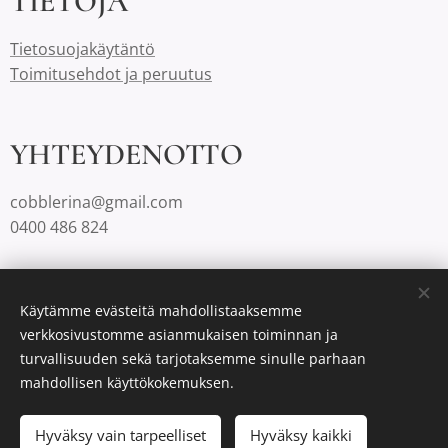
TIETOJA
Tietosuojakäytäntö
Toimitusehdot ja peruutus
YHTEYDENOTTO
cobblerina@gmail.com
0400 486 824
Cobblerinalla on Suomessa aina ilmaiset toimituskulut.
Käytämme evästeitä mahdollistaaksemme
verkkosivustomme asianmukaisen toiminnan ja
turvallisuuden sekä tarjotaksemme sinulle parhaan
Luotu
Webnodella
Evästeet
mahdollisen käyttökokemuksen.
Lisää ostoskoriin
Hyväksy vain tarpeelliset
Hyväksy kaikki