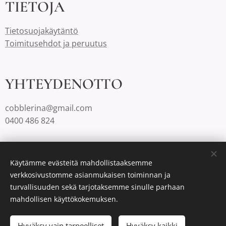
TIETOJA
Tietosuojakäytäntö
Toimitusehdot ja peruutus
YHTEYDENOTTO
cobblerina@gmail.com
0400 486 824
Cobblerinalla on Suomessa aina ilmaiset toimituskulut.
Käytämme evästeitä mahdollistaaksemme
verkkosivustomme asianmukaisen toiminnan ja
turvallisuuden sekä tarjotaksemme sinulle parhaan
Luotu
Webnodella
Evästeet
mahdollisen käyttökokemuksen.
Lisää ostoskoriin
Hyväksy vain tarpeelliset
Hyväksy kaikki