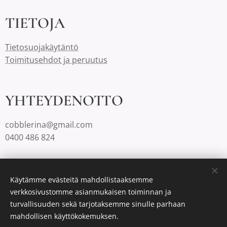
TIETOJA
Tietosuojakäytäntö
Toimitusehdot ja peruutus
YHTEYDENOTTO
cobblerina@gmail.com
0400 486 824
Cobblerinalla on Suomessa aina ilmaiset toimituskulut.
Käytämme evästeitä mahdollistaaksemme
verkkosivustomme asianmukaisen toiminnan ja
turvallisuuden sekä tarjotaksemme sinulle parhaan
Luotu
Webnodella
Evästeet
mahdollisen käyttökokemuksen.