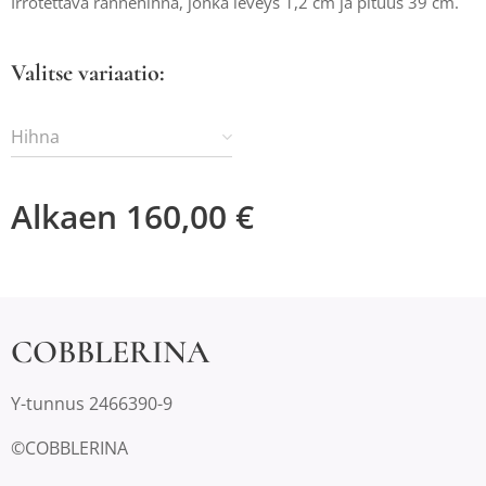
Irrotettava rannehihna, jonka leveys 1,2 cm ja pituus 39 cm.
Valitse variaatio:
Hihna
Alkaen
160,00
€
COBBLERINA
Y-tunnus 2466390-9
©COBBLERINA