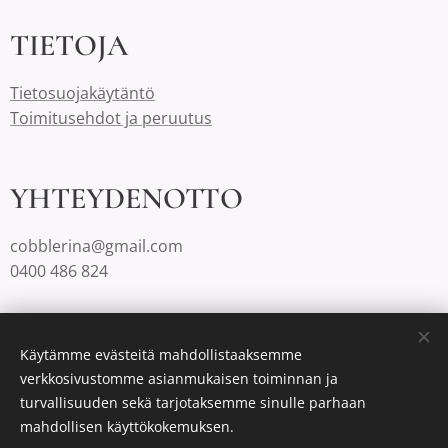
TIETOJA
Tietosuojakäytäntö
Toimitusehdot ja peruutus
YHTEYDENOTTO
cobblerina@gmail.com
0400 486 824
Cobblerinalla on Suomessa aina ilmaiset toimituskulut.
Käytämme evästeitä mahdollistaaksemme
verkkosivustomme asianmukaisen toiminnan ja
turvallisuuden sekä tarjotaksemme sinulle parhaan
Luotu
Webnodella
Evästeet
mahdollisen käyttökokemuksen.