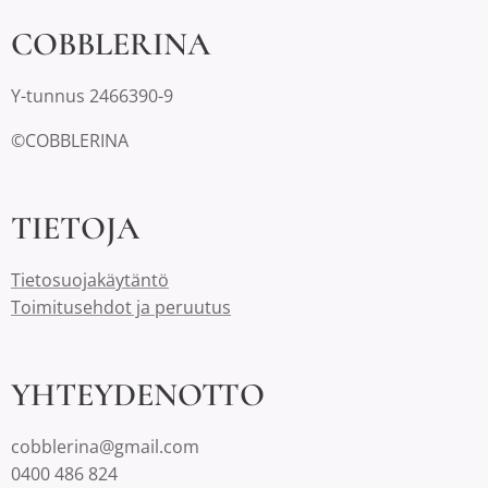
COBBLERINA
Y-tunnus 2466390-9
©COBBLERINA
TIETOJA
Tietosuojakäytäntö
Toimitusehdot ja peruutus
YHTEYDENOTTO
cobblerina@gmail.com
0400 486 824