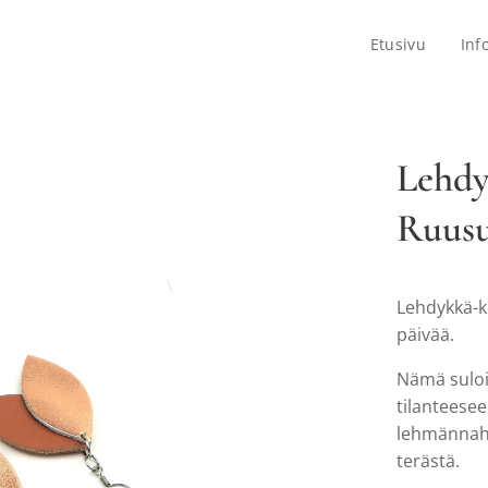
Etusivu
Inf
Lehdy
Ruusu
Lehdykkä-ko
päivää.
Nämä suloi
tilanteesee
lehmännahk
terästä.