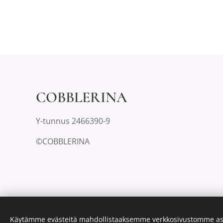
COBBLERINA
Y-tunnus 2466390-9
©COBBLERINA
Käytämme evästeitä mahdollistaaksemme verkkosivustomme as