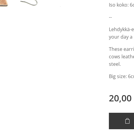
Iso koko: 
--
Lehdykkä-e
your day a l
These earri
cows leathe
steel.
Big size: 6
20,00