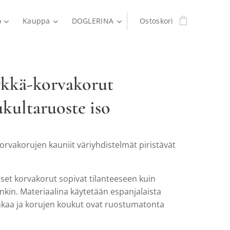
o
Kauppa
DOGLERINA
Ostoskori
kkä-korvakorut
kultaruoste iso
rvakorujen kauniit väriyhdistelmät piristävät
set korvakorut sopivat tilanteeseen kuin
nkin. Materiaalina käytetään espanjalaista
aa ja korujen koukut ovat ruostumatonta