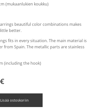
6cm (mukaanlukien koukku)
arrings beautiful color combinations makes
ittle better.
ngs fits in every situation. The main material is
r from Spain. The metallic parts are stainless
cm (including the hook)
€
Lisää ostoskoriin