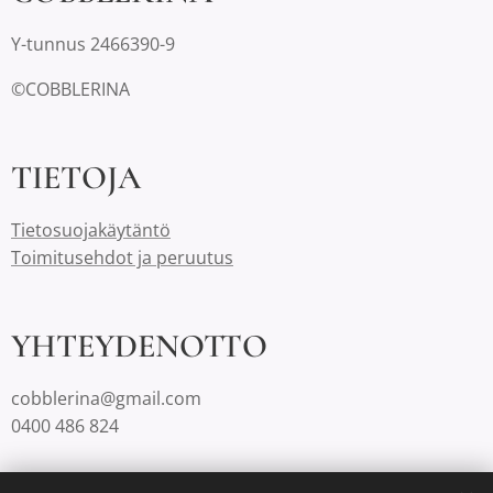
Y-tunnus 2466390-9
©COBBLERINA
TIETOJA
Tietosuojakäytäntö
Toimitusehdot ja peruutus
YHTEYDENOTTO
cobblerina@gmail.com
0400 486 824
Cobblerinalla on Suomessa aina ilmaiset toimituskulut.