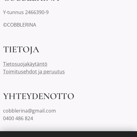
Y-tunnus 2466390-9
©COBBLERINA
TIETOJA
Tietosuojakäytäntö
Toimitusehdot ja peruutus
YHTEYDENOTTO
cobblerina@gmail.com
0400 486 824
Cobblerinalla on Suomessa aina ilmaiset toimituskulut.