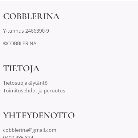
COBBLERINA
Y-tunnus 2466390-9
©COBBLERINA
TIETOJA
Tietosuojakäytäntö
Toimitusehdot ja peruutus
YHTEYDENOTTO
cobblerina@gmail.com
0400 486 824