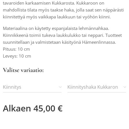
tavaroiden karkaamisen Kukkarosta. Kukkaroon on
mahdollista tilata myös taakse haka, jolla saat sen näppärästi
kiinnitettyä myös vaikkapa laukkuun tai vyöhön kiinni.
Materiaalina on käytetty espanjalaista lehmännahkaa.
Kiinnikkeenä toimii tukeva laukkulukko tai neppari. Tuotteet
suunnitellaan ja valmistetaan käsityönä Hämeenlinnassa.
Pituus: 10 cm
Leveys: 10 cm
Valitse variaatio:
Kiinnitys
Kiinnityshaka Kukkaron
taakse
Alkaen
45,00
€