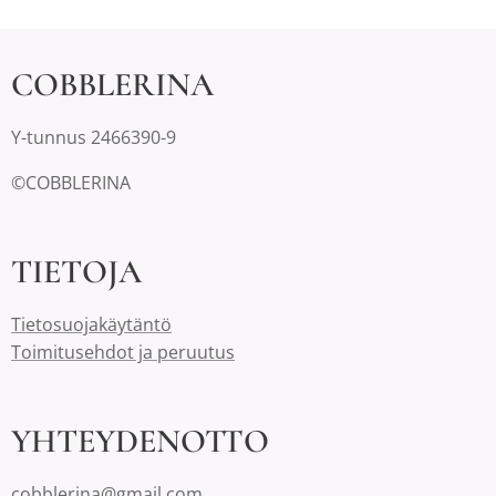
COBBLERINA
Y-tunnus 2466390-9
©COBBLERINA
TIETOJA
Tietosuojakäytäntö
Toimitusehdot ja peruutus
YHTEYDENOTTO
cobblerina@gmail.com