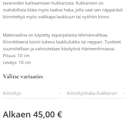
tavaroiden karkaamisen Kukkarosta. Kukkaroon on
mahdollista tilata myös taakse haka, jolla saat sen näppärästi
kiinnitettyä myös vaikkapa laukkuun tai vyöhön kiinni.
Materiaalina on käytetty espanjalaista lehmännahkaa.
Kiinnikkeenä toimii tukeva laukkulukko tai neppari. Tuotteet
suunnitellaan ja valmistetaan käsityönä Hämeenlinnassa.
Pituus: 10 cm
Leveys: 10 cm
Valitse variaatio:
Kiinnitys
Kiinnityshaka Kukkaron
taakse
Alkaen
45,00
€