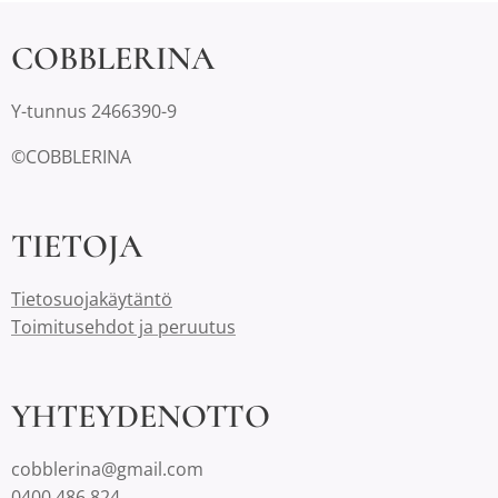
COBBLERINA
Y-tunnus 2466390-9
©COBBLERINA
TIETOJA
Tietosuojakäytäntö
Toimitusehdot ja peruutus
YHTEYDENOTTO
cobblerina@gmail.com
0400 486 824