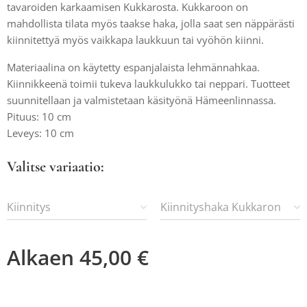
tavaroiden karkaamisen Kukkarosta. Kukkaroon on
mahdollista tilata myös taakse haka, jolla saat sen näppärästi
kiinnitettyä myös vaikkapa laukkuun tai vyöhön kiinni.
Materiaalina on käytetty espanjalaista lehmännahkaa.
Kiinnikkeenä toimii tukeva laukkulukko tai neppari. Tuotteet
suunnitellaan ja valmistetaan käsityönä Hämeenlinnassa.
Pituus: 10 cm
Leveys: 10 cm
Valitse variaatio:
Kiinnitys
Kiinnityshaka Kukkaron
taakse
Alkaen
45,00
€