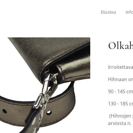
Etusivu
Inf
Olkah
Irroitettav
Hihnaan on
90 - 145 c
130 - 185 
(Hihnojen 
arviosta n.