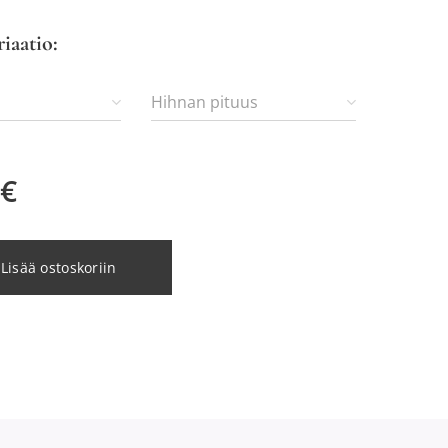
riaatio:
Hihnan pituus
€
Lisää ostoskoriin