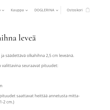
o
Kauppa
DOGLERINA
Ostoskori
ihna leveä
a ja säädettävä olkahihna 2,5 cm leveänä.
 valittavina seuraavat pituudet:
m
cm
pituudet saattavat heittää annetusta mitta-
 1-2 cm.)