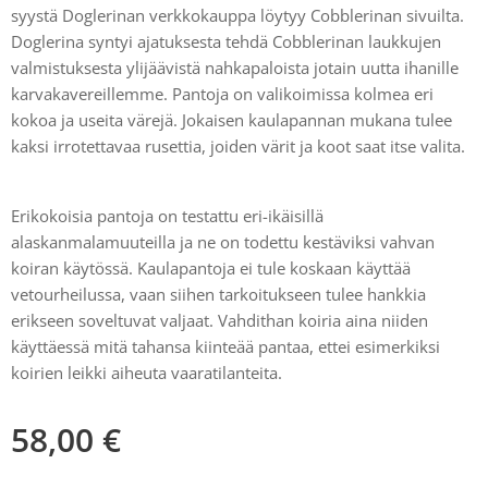
syystä Doglerinan verkkokauppa löytyy Cobblerinan sivuilta.
Doglerina syntyi ajatuksesta tehdä Cobblerinan laukkujen
valmistuksesta ylijäävistä nahkapaloista jotain uutta ihanille
karvakavereillemme. Pantoja on valikoimissa kolmea eri
kokoa ja useita värejä. Jokaisen kaulapannan mukana tulee
kaksi irrotettavaa rusettia, joiden värit ja koot saat itse valita.
Erikokoisia pantoja on testattu eri-ikäisillä
alaskanmalamuuteilla ja ne on todettu kestäviksi vahvan
koiran käytössä. Kaulapantoja ei tule koskaan käyttää
vetourheilussa, vaan siihen tarkoitukseen tulee hankkia
erikseen soveltuvat valjaat. Vahdithan koiria aina niiden
käyttäessä mitä tahansa kiinteää pantaa, ettei esimerkiksi
koirien leikki aiheuta vaaratilanteita.
58,00
€