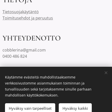
Tietosuojakäytäntö
Toimitusehdot ja peruutus
YHTEYDENOTTO
cobblerina@gmail.com
0400 486 824
Cobblerinalla on Suomessa aina ilmaiset toimituskulut.
Käytämme evästeitä mahdollistaaksemme
verkkosivustomme asianmukaisen toiminnan ja
turvallisuuden sekä tarjotaksemme sinulle parhaan
Luotu
Webnodella
Evästeet
mahdollisen käyttökokemuksen.
Lisää ostoskoriin
Hyväksy vain tarpeelliset
Hyväksy kaikki