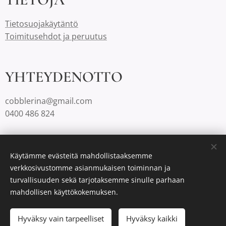
Tietosuojakäytäntö
Toimitusehdot ja peruutus
YHTEYDENOTTO
cobblerina@gmail.com
0400 486 824
Cobblerinalla on Suomessa aina ilmaiset toimituskulut.
Käytämme evästeitä mahdollistaaksemme
verkkosivustomme asianmukaisen toiminnan ja
turvallisuuden sekä tarjotaksemme sinulle parhaan
Luotu
Webnodella
Evästeet
mahdollisen käyttökokemuksen.
Lisää ostoskoriin
Hyväksy vain tarpeelliset
Hyväksy kaikki