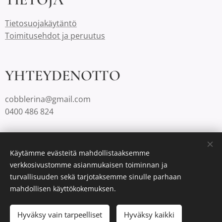
Tietosuojakäytäntö
Toimitusehdot ja peruutus
YHTEYDENOTTO
cobblerina@gmail.com
0400 486 824
Cobblerinalla on Suomessa aina ilmaiset toimituskulut.
Käytämme evästeitä mahdollistaaksemme
verkkosivustomme asianmukaisen toiminnan ja
turvallisuuden sekä tarjotaksemme sinulle parhaan
Luotu
Webnodella
Evästeet
mahdollisen käyttökokemuksen.
Lisää ostoskoriin
Hyväksy vain tarpeelliset
Hyväksy kaikki