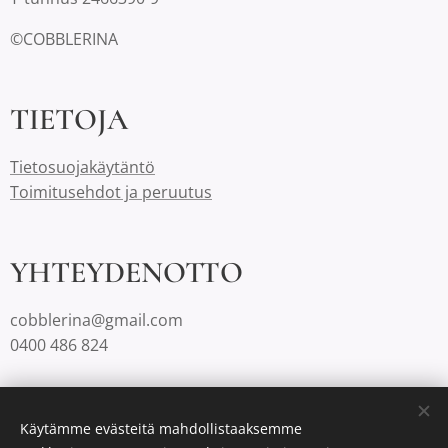
©COBBLERINA
TIETOJA
Tietosuojakäytäntö
Toimitusehdot ja peruutus
YHTEYDENOTTO
cobblerina@gmail.com
0400 486 824
Cobblerinalla on Suomessa aina ilmaiset toimituskulut.
Käytämme evästeitä mahdollistaaksemme