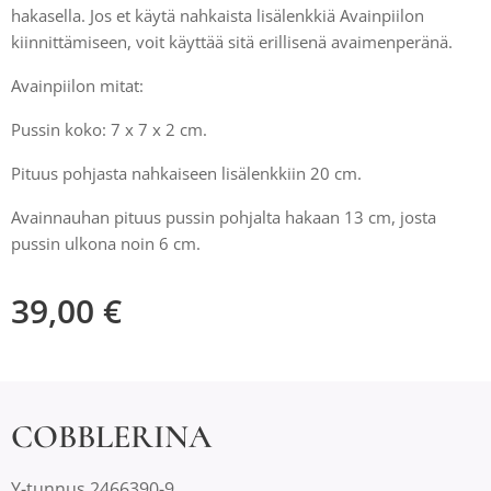
hakasella. Jos et käytä nahkaista lisälenkkiä Avainpiilon
kiinnittämiseen, voit käyttää sitä erillisenä avaimenperänä.
Avainpiilon mitat:
Pussin koko: 7 x 7 x 2 cm.
Pituus pohjasta nahkaiseen lisälenkkiin 20 cm.
Avainnauhan pituus pussin pohjalta hakaan 13 cm, josta
pussin ulkona noin 6 cm.
39,00
€
COBBLERINA
Y-tunnus 2466390-9