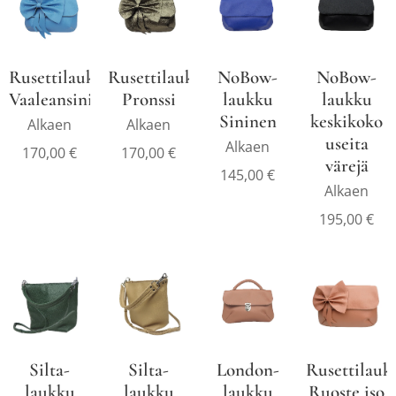
Rusettilaukku
Rusettilaukku
NoBow-
NoBow-
Vaaleansininen
Pronssi
laukku
laukku
Sininen
keskikoko
Alkaen
Alkaen
useita
Alkaen
170,00
€
170,00
€
värejä
145,00
€
Alkaen
195,00
€
Silta-
Silta-
London-
Rusettilauk
laukku
laukku
laukku
Ruoste iso