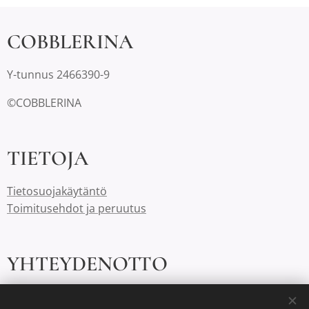
COBBLERINA
Y-tunnus 2466390-9
©COBBLERINA
TIETOJA
Tietosuojakäytäntö
Toimitusehdot ja peruutus
YHTEYDENOTTO
cobblerina@gmail.com