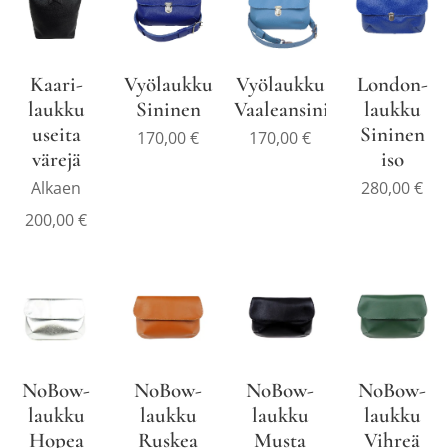
Kaari-
Vyölaukku
Vyölaukku
London-
laukku
Sininen
Vaaleansininen
laukku
useita
Sininen
170,00
€
170,00
€
värejä
iso
Alkaen
280,00
€
200,00
€
NoBow-
NoBow-
NoBow-
NoBow-
laukku
laukku
laukku
laukku
Hopea
Ruskea
Musta
Vihreä